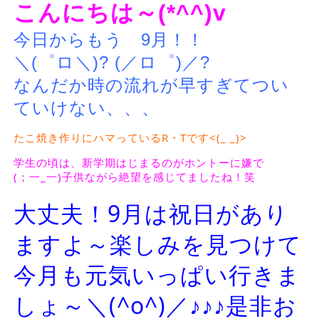
こんにちは～(*^^)v
今日からもう 9月！！
＼(゜ロ＼)? (／ロ゜)／?
なんだか時の流れが早すぎてつい
ていけない、、、
たこ焼き作りにハマっているR・Tです<(_ _)>
学生の頃は、新学期はじまるのがホントーに嫌で
(；一_一)子供ながら絶望を感じてましたね！笑
大丈夫！9月は祝日があり
ますよ～楽しみを見つけて
今月も元気いっぱい行きま
しょ～＼(^o^)／♪♪♪是非お