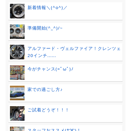
新着情報＼(^o^)／
準備開始(^_^)/~
アルファード・ヴェルファイア！クレンツェ
20インチ......
今がチャンス(=ﾟωﾟ)ﾉ
家での過ごし方♪
ご試着どうぞ！！！
スタッフおススメ(*‘∀‘)！