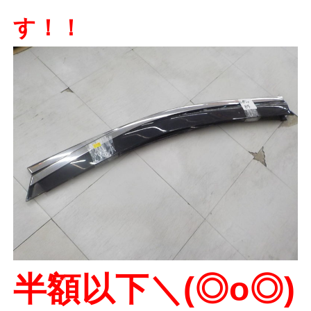
す！！
半額以下＼(◎o◎)