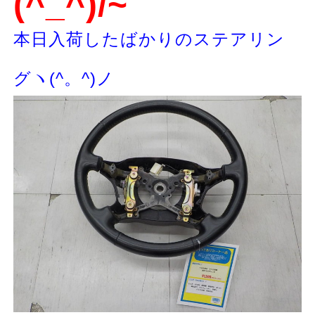
(^_^)/~
本日入荷したばかりのステアリン
グヽ(^。^)ノ