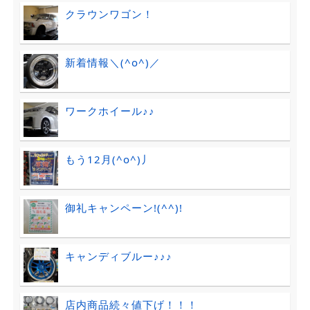
クラウンワゴン！
新着情報＼(^o^)／
ワークホイール♪♪
もう12月(^o^)丿
御礼キャンペーン!(^^)!
キャンディブルー♪♪♪
店内商品続々値下げ！！！