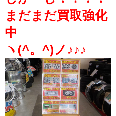
まだまだ買取強化
中
ヽ(^。^)ノ♪♪♪