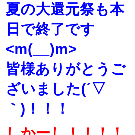
夏の大還元祭も本
日で終了です
<m(__)m>
皆様ありがとうご
ざいました(´▽
｀)！！！
しかーし！！！！