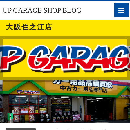
toggle
UP GARAGE SHOP BLOG
naviga
大阪住之江店