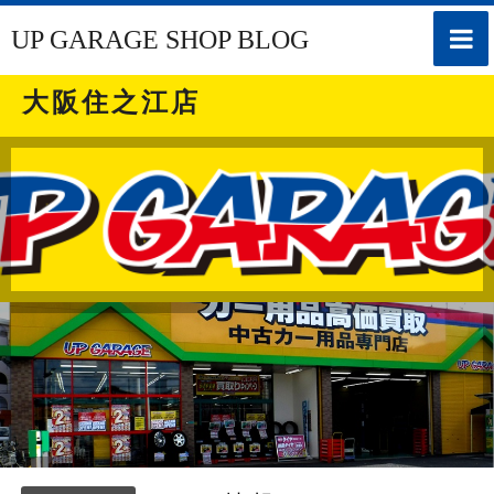
toggle
UP GARAGE SHOP BLOG
naviga
大阪住之江店