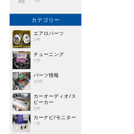
1件
カテゴリー
エアロパーツ
2件
チューニング
1件
パーツ情報
30件
カーオーディオ/ス
ピーカー
2件
カーナビ/モニター
1件