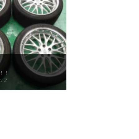
！！
ッフ