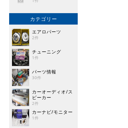
1件
カテゴリー
エアロパーツ
2件
チューニング
1件
パーツ情報
30件
カーオーディオ/ス
ピーカー
2件
カーナビ/モニター
1件