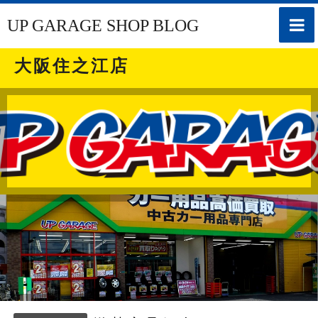
toggle
UP GARAGE SHOP BLOG
naviga
大阪住之江店