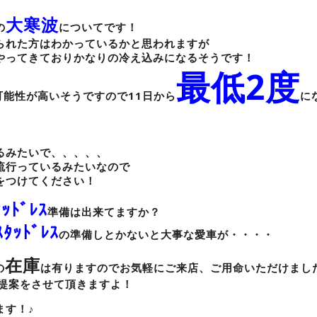
大寒波
の
についてです！
られた方はわかっているかと思われますが
やってきておりかなりの冷え込みになるそうです！
最低2度
可能性が高いそうですので11日から
に
るみたいで、、、、、
流行っているみたいなので
をつけてください！
ﾀｯﾄﾞﾚｽ
準備は出来てますか？
ｽﾀｯﾄﾞﾚｽ
の準備しとかないと大事な愛車が・・・・
在庫
の
は有りますのでお気軽にご来店、ご用命いただけまし
ご提案をさせて頂きますよ！
ます！♪