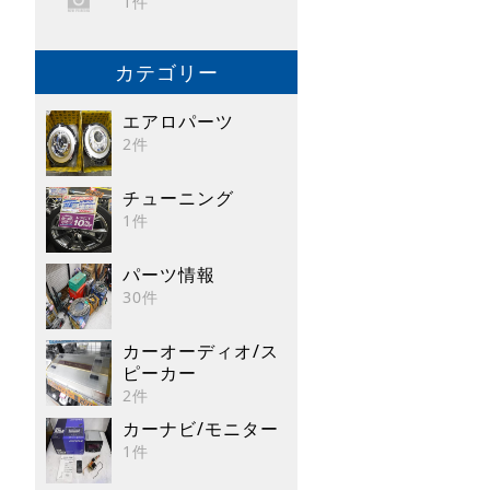
1件
カテゴリー
エアロパーツ
2件
チューニング
1件
パーツ情報
30件
カーオーディオ/ス
ピーカー
2件
カーナビ/モニター
1件