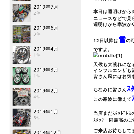
2019年7月
本日は週明けから
2件
ニュースなどで見
週明けから寒波が
2019年6月
3件
雪
12日以降は
の
2019年4月
ですよ。
1件
天候も大荒れにな
2019年3月
インフルエンザも
1件
皆さん風にはお気
ｽ
ちなみに皆さん
2019年2月
4件
この寒波に備えて
2019年1月
当店まだｽﾀｯﾄﾞﾚｽ
5件
ｽﾀｯﾌ一同最高の
ご来店お待ちして
2018年12月