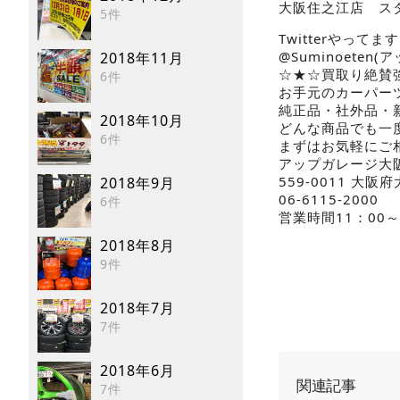
大阪住之江店 ス
5件
Twitterやってます!
@Suminoete
2018年11月
☆★☆買取り絶賛
6件
お手元のカーパー
純正品・社外品・
2018年10月
どんな商品でも一
6件
まずはお気軽にご相
アップガレージ大
559-0011 大阪
2018年9月
06-6115-2000
6件
営業時間11：00～
2018年8月
9件
2018年7月
7件
2018年6月
関連記事
7件