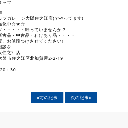
タッフ
!
n(アップガレージ大阪住之江店)でやってます!!
強化中☆★☆
ツ・・・・・眠っていませんか？
新古品・中古品・わけあり品・・・・
度、お値段つけさせてください!
談を!
阪住之江店
府大阪市住之江区北加賀屋2-2-19
20：30
«前の記事
次の記事»