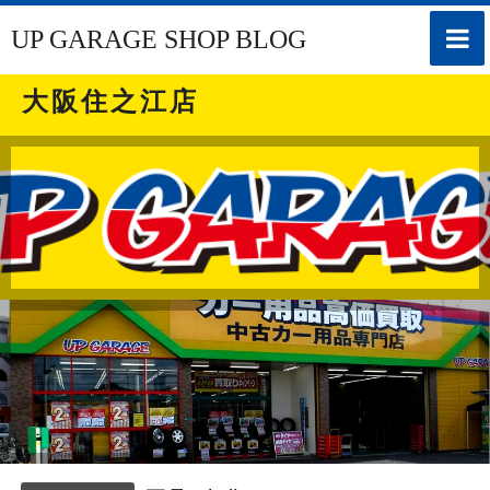
toggle
UP GARAGE SHOP BLOG
naviga
大阪住之江店