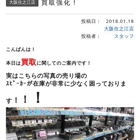
買取強化！
大阪住之江店
投稿日：
2018.01.18
大阪住之江店
投稿者：
スタッフ
こんばんは！
買取
本日は
に関してのご案内です！
実はこちらの写真の売り場の
ｽﾋﾟｰｶｰが在庫が非常に少なく困っておりま
！
！
！
す