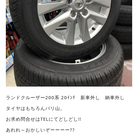
ランドクルーザー200系 20ｲﾝﾁ 新車外し 納車外し
タイヤはもちろんバリ山。
お求め問合せはTELにてどしどし!!
あれれ～おかしいぞーーーー??