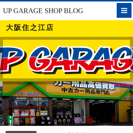
toggle
UP GARAGE SHOP BLOG
naviga
大阪住之江店