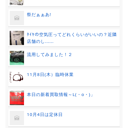
祭だぁぁあ!
ﾀｲﾔの空気圧ってどれくらいがいいの？近隣
店舗のし......
流用してみました！２
11月8日(木）臨時休業
本日の新着買取情報～L(・o・)」
10月4日は定休日