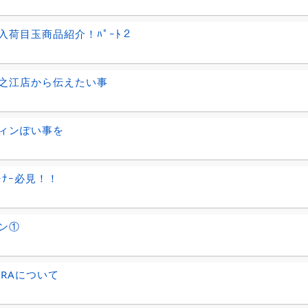
入荷目玉商品紹介！ﾊﾟｰﾄ２
之江店から伝えたい事
ィンぽい事を
ｵｰﾅｰ必見！！
ン①
URAについて