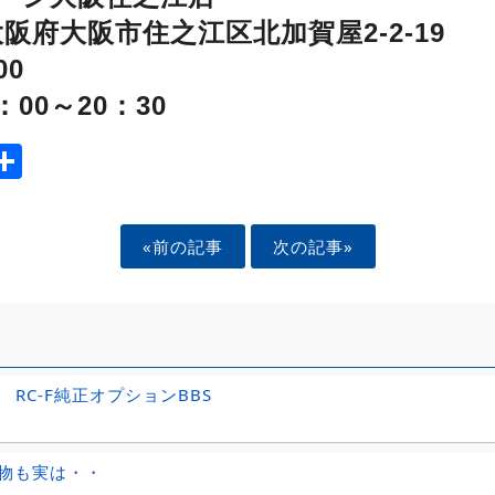
1 大阪府大阪市住之江区北加賀屋2-2-19
00
00～20：30
ook
tter
mail
Share
«前の記事
次の記事»
S RC-F純正オプションBBS
物も実は・・