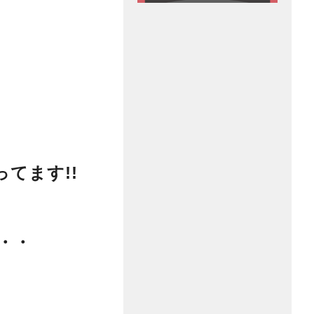
ってます!!
？
・・