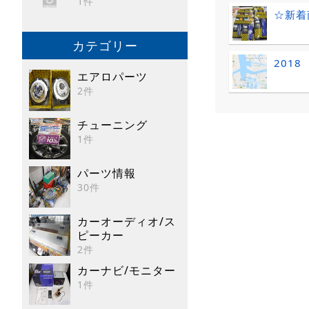
1件
☆新着
カテゴリー
201
エアロパーツ
2件
チューニング
1件
パーツ情報
30件
カーオーディオ/ス
ピーカー
2件
カーナビ/モニター
1件