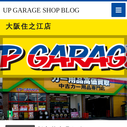
toggle
UP GARAGE SHOP BLOG
naviga
大阪住之江店