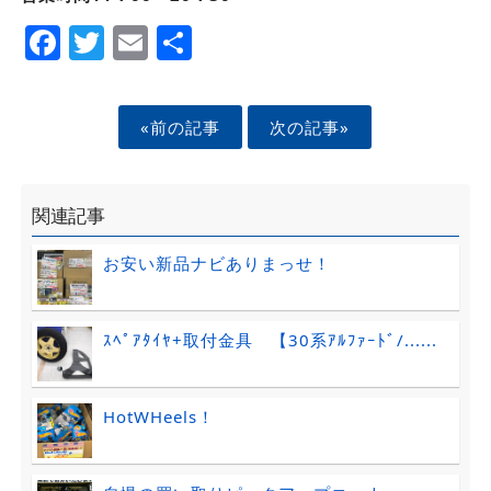
Facebook
Twitter
Email
Share
«前の記事
次の記事»
関連記事
お安い新品ナビありまっせ！
ｽﾍﾟｱﾀｲﾔ+取付金具 【30系ｱﾙﾌｧｰﾄﾞ/......
HotWHeels！