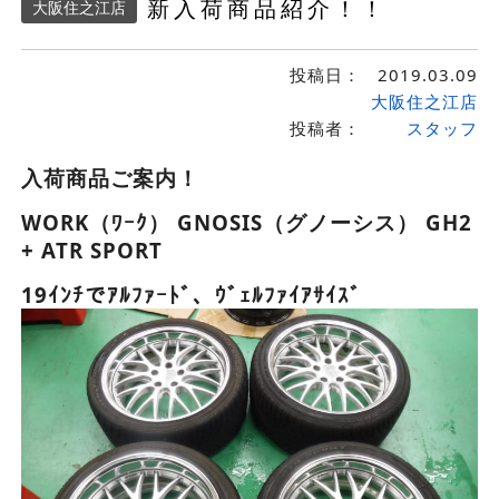
新入荷商品紹介！！
大阪住之江店
投稿日：
2019.03.09
大阪住之江店
投稿者：
スタッフ
入荷商品ご案内！
WORK（ﾜｰｸ） GNOSIS（グノーシス） GH2
+ ATR SPORT
19ｲﾝﾁでｱﾙﾌｧｰﾄﾞ、ｳﾞｪﾙﾌｧｲｱｻｲｽﾞ