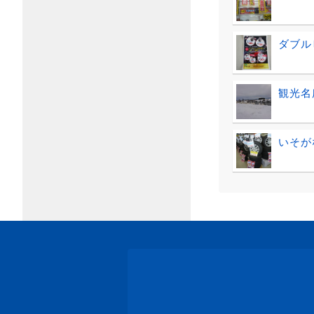
ダブル
観光名所
いそが