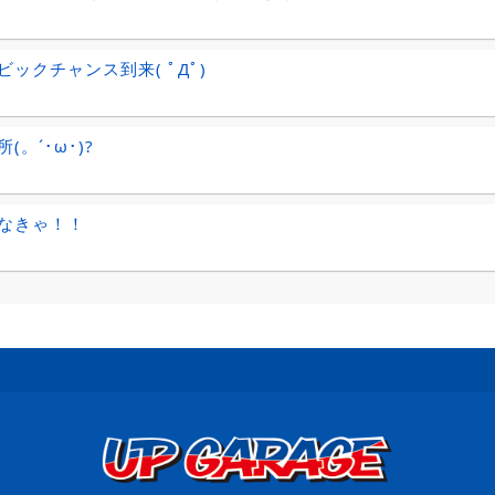
ビックチャンス到来( ﾟДﾟ)
(。´･ω･)?
なきゃ！！