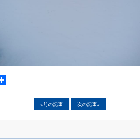
ook
tter
mail
Share
«前の記事
次の記事»