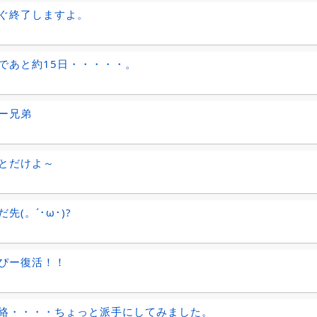
ぐ終了しますよ。
であと約15日・・・・・。
ー兄弟
とだけよ～
先(。´･ω･)?
ぴー復活！！
絡・・・・ちょっと派手にしてみました。