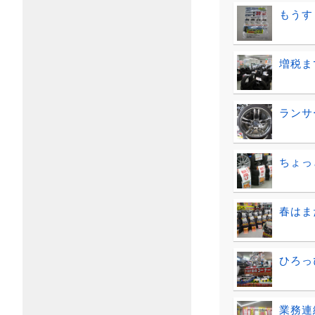
もうす
増税ま
ランサ
ちょっ
春はまだ
ひろっ
業務連