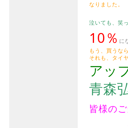
なりました。
泣いても、笑
10％
に
もう、買うな
それも、タイ
アッ
青森
皆様のご
お待