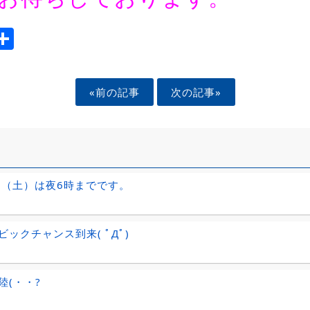
ook
tter
mail
Share
«前の記事
次の記事»
9日（土）は夜6時までです。
ビックチャンス到来( ﾟДﾟ)
陸(・・?