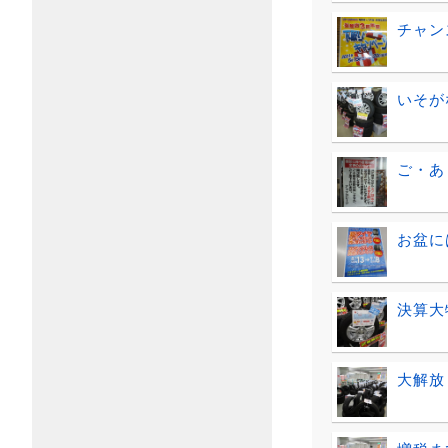
チャン
いそが
ご・あ
お盆に
決算大
大解放