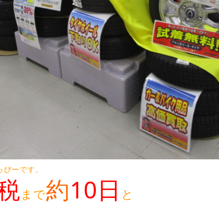
っぴーです。
税
約
10日
まで
と