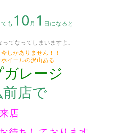
10
1
っても
月
日になると
なってなってしまいますよ。
ら今しかありません！！
ヤホイールの沢山ある
プガレージ
弘前店で
来店
ちしております。