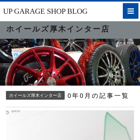
toggle
UP GARAGE SHOP BLOG
naviga
ホイールズ厚木インター店
0年0月の記事一覧
ホイールズ厚木インター店