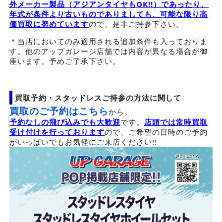
外メーカー製品（アジアンタイヤもOK!!）であったり、
年式が条件より古いものでありましても、可能な限り高
価買取に努めています
ので、是非ご持参下さい。
＊当店においてのみ適用される追加条件も入っておりま
す。他のアップガレージ店舗では内容が異なる場合が御
座います。予めご了承下さい。
買取予約・スタッドレスご持参の方法に関して
買取のご予約はこちら
から。
予約なしの飛び込みでも大歓迎
です。
店頭では常時買取
受け付けを行っております
ので、ご希望の日時のご予約
がいっぱいでもお気軽にご来店ください!!