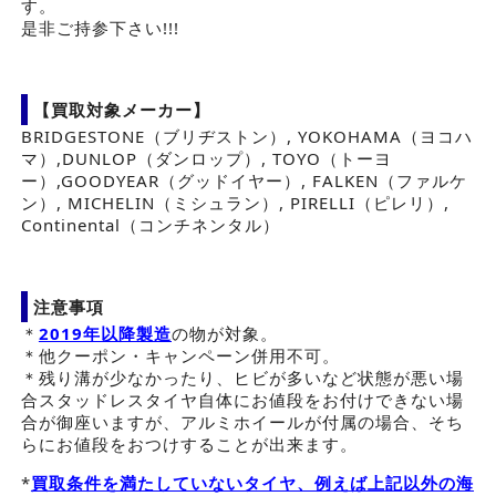
す。
是非ご持参下さい!!!
【買取対象メーカー】
BRIDGESTONE（ブリヂストン）, YOKOHAMA（ヨコハ
マ）,DUNLOP（ダンロップ）, TOYO（トーヨ
ー）,GOODYEAR（グッドイヤー）, FALKEN（ファルケ
ン）, MICHELIN（ミシュラン）, PIRELLI（ピレリ）,
Continental（コンチネンタル）
注意事項
＊
2019年以降製造
の物が対象。
＊他クーポン・キャンペーン併用不可。
＊残り溝が少なかったり、ヒビが多いなど状態が悪い場
合スタッドレスタイヤ自体にお値段をお付けできない場
合が御座いますが、アルミホイールが付属の場合、そち
らにお値段をおつけすることが出来ます。
*
買取条件を満たしていないタイヤ、例えば上記以外の海