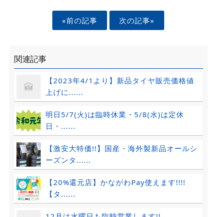
«前の記事
次の記事»
関連記事
【2023年4/1より】新品タイヤ販売価格値
上げに......
明日5/7(火)は臨時休業・5/8(水)は定休
日・......
【激安大特価!!】国産・海外製新品オールシ
ーズンタ......
【20%還元店】かながわPay使えます!!!!
【タ......
12月は水曜日も臨時営業します!!