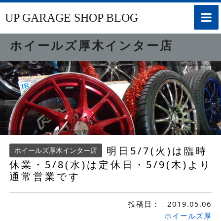
toggle
UP GARAGE SHOP BLOG
naviga
ホイールズ厚木インター店
明日5/7(火)は臨時
ホイールズ厚木インター店
休業・5/8(水)は定休日・5/9(木)より
通常営業です
投稿日：
2019.05.06
ホイールズ厚