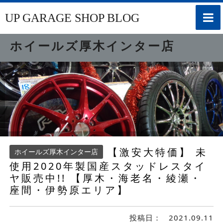
toggle
UP GARAGE SHOP BLOG
naviga
ホイールズ厚木インター店
【激安大特価】 未
ホイールズ厚木インター店
使用2020年製国産スタッドレスタイ
ヤ販売中!! 【厚木・海老名・綾瀬・
座間・伊勢原エリア】
投稿日：
2021.09.11