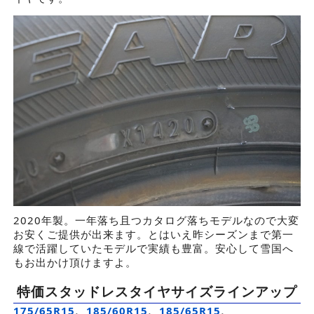
2020年製。一年落ち且つカタログ落ちモデルなので大変
お安くご提供が出来ます。とはいえ昨シーズンまで第一
線で活躍していたモデルで実績も豊富。安心して雪国へ
もお出かけ頂けますよ。
特価スタッドレスタイヤサイズラインアップ
175/65R15
、
185/60R15
、
185/65R15
、