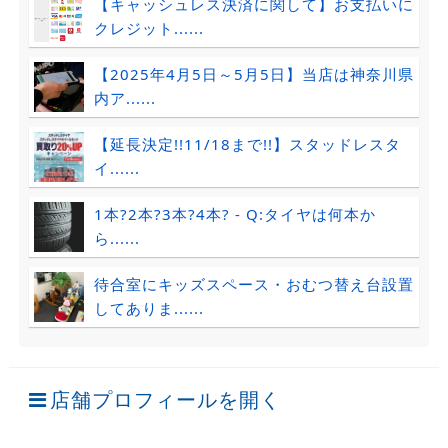
【キャッシュレス決済に関して】お支払いに
クレジット......
【2025年4月5日～5月5日】当店は神奈川県
内ア......
【延長決定!!11/18まで!!】スタッドレスタ
イ......
1本?2本?3本?4本? - Q:タイヤは何本か
ら......
待合室にキッズスペース・おむつ替え台設置
してありま......
店舗プロフィールを開く