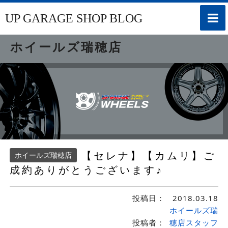
toggle
UP GARAGE SHOP BLOG
naviga
ホイールズ瑞穂店
【セレナ】【カムリ】ご
ホイールズ瑞穂店
成約ありがとうございます♪
投稿日：
2018.03.18
ホイールズ瑞
投稿者：
穂店スタッフ