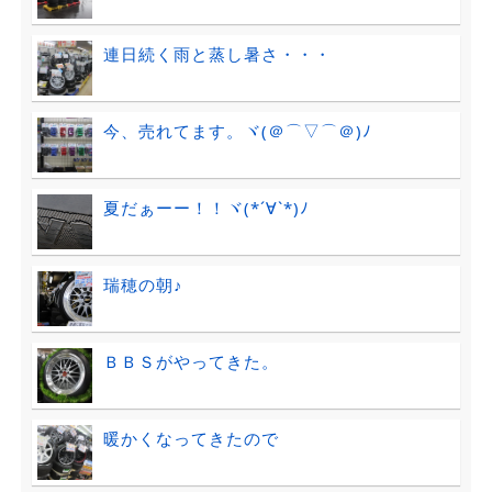
連日続く雨と蒸し暑さ・・・
今、売れてます。ヾ(＠⌒▽⌒＠)ﾉ
夏だぁーー！！ヾ(*´∀`*)ﾉ
瑞穂の朝♪
ＢＢＳがやってきた。
暖かくなってきたので