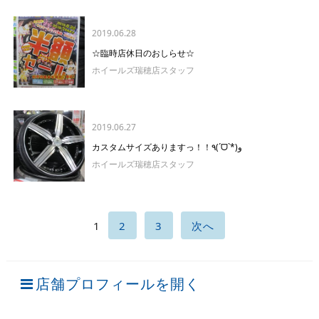
2019.06.28
☆臨時店休日のおしらせ☆
ホイールズ瑞穂店スタッフ
2019.06.27
カスタムサイズありますっ！！٩(ˊᗜˋ*)و
ホイールズ瑞穂店スタッフ
1
2
3
次へ
店舗プロフィールを開く