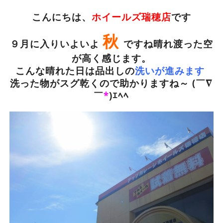
こんにちは、
ホイールズ瑞穂店
です
秋
９月に入りいよいよ
ですね晴れ渡った空
が高く感じます。
こんな晴れた日は品出しの
洗いが進みます
洗った物がスグ乾くので助かりますね～ (￣∇
￣
*
)ｴﾍﾍ