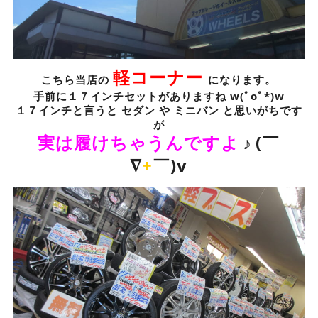
軽コーナー
こちら当店の
になります。
手前に１７インチセットがありますね w(ﾟoﾟ*)w
１７インチと言うと セダン や ミニバン と思いがちです
が
実は履けちゃうんですよ
♪
(￣
∇
+
￣)v