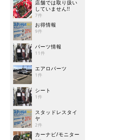
店舗では取り扱い
していません!!
7件
お得情報
9件
パーツ情報
11件
エアロパーツ
1件
シート
1件
スタッドレスタイ
ヤ
2件
カーナビ/モニター