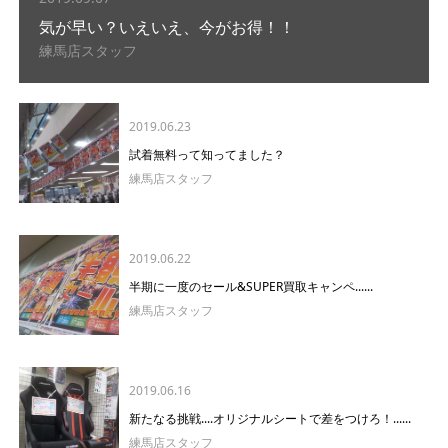
気が早い？いえいえ、今がお得！！
練馬店スタッフ
2019.06.23
試着無料って知ってました？
練馬店スタッフ
2019.06.22
半期に一度のセール&SUPER買取キャンペ......
練馬店スタッフ
2019.06.16
新たなる挑戦....オリジナルシートで差をつけろ！......
練馬店スタッフ