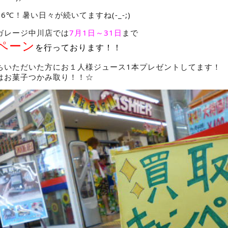
℃！暑い日々が続いてますね(-_-;)
ガレージ中川店では
7月1日～31日
まで
ペーン
を行っております！！
ちいただいた方にお１人様ジュース1本プレゼントしてます！
はお菓子つかみ取り！！☆