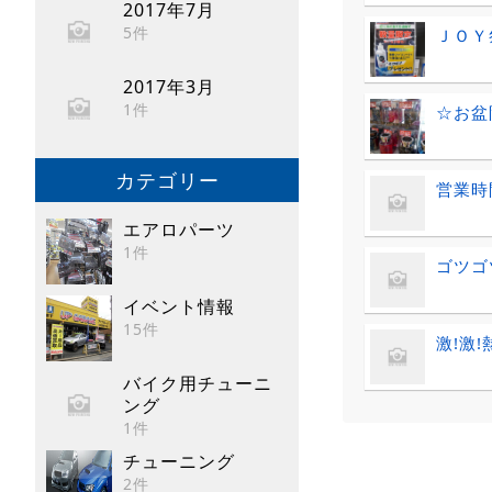
2017年7月
5件
ＪＯＹ
2017年3月
1件
☆お盆限
カテゴリー
営業時
エアロパーツ
1件
ゴツゴ
イベント情報
15件
激!激
バイク用チューニ
ング
1件
チューニング
2件