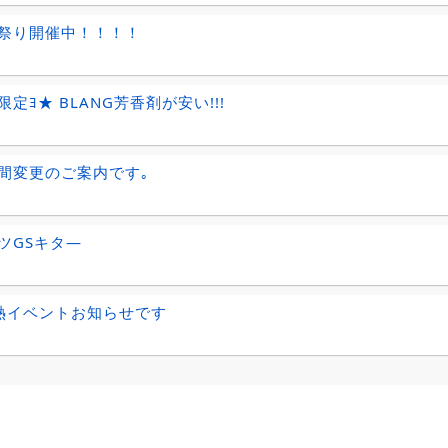
祭り開催中！！！！
定ﾖ★ BLANG芳香剤が安い!!!
間変更のご案内です｡
ツGSキタ―
!熱イベントお知らせです