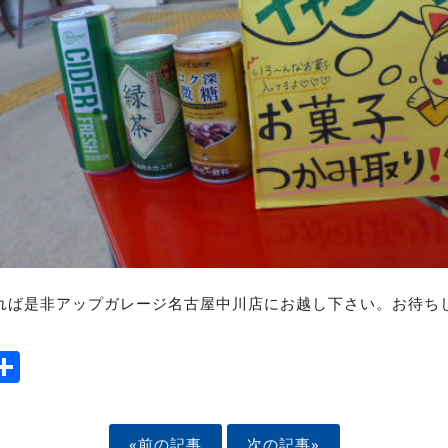
れば是非アップガレージ名古屋中川店にお越し下さい。お待ち
ook
tter
mail
Share
«前の記事
次の記事»