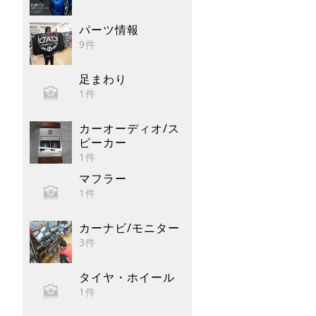
パーツ情報
9件
足まわり
1件
カーオーディオ/ス
ピーカー
1件
マフラー
1件
カーナビ/モニター
3件
タイヤ・ホイール
1件