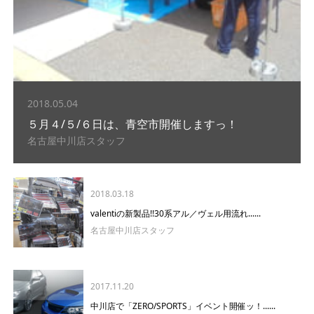
2018.05.04
５月４/５/６日は、青空市開催しますっ！
名古屋中川店スタッフ
2018.03.18
valentiの新製品!!30系アル／ヴェル用流れ......
名古屋中川店スタッフ
2017.11.20
中川店で「ZERO/SPORTS」イベント開催ッ！......