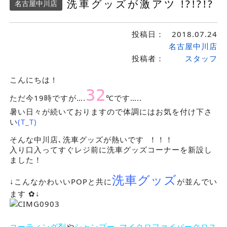
洗車グッズが激アツ !?!?!?
名古屋中川店
投稿日：
2018.07.24
名古屋中川店
投稿者：
スタッフ
こんにちは !
32
ただ今19時ですが….
℃です…..
暑い日々が続いておりますので体調にはお気を付け下さ
い
(T_T)
そんな中川店､洗車グッズが熱いです ！！！
入り口入ってすぐレジ前に洗車グッズコーナーを新設し
ました！
洗車グッズ
↓こんなかわいいPOPと共に
が並んでい
ます ✿↓
コーティング剤
や
シャンプー
､
マイクロファイバークロス