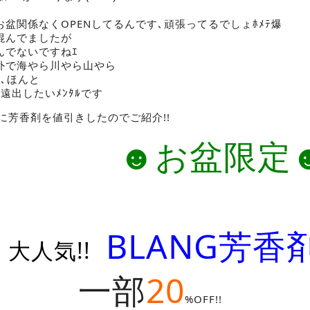
盆関係なくOPENしてるんです､頑張ってるでしょﾎﾒﾃ爆
混んでましたが
んでないですねｴ
外で海やら川やら山やら
､ほんと
遠出したいﾒﾝﾀﾙです
ﾀに芳香剤を値引きしたのでご紹介!!
☻お盆限定
BLANG芳香
大人気!!
一部
20
%OFF!!