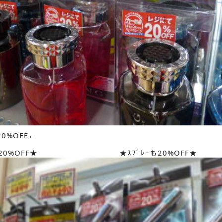
0%OFF←
ﾟも20%OFF★ ★ｽﾌﾟﾚｰも20%OFF★