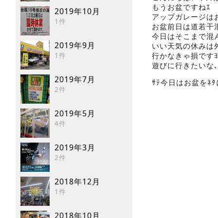
もうお盆ですねｴ
2019年10月
アップガレージはお
1件
お盆前日は道若干
今日はそこまで混
2019年9月
いい天気の休みは
1件
行かなきゃ損ですﾖ
遊びに行きたいな､
2019年7月
ｻﾃ今日はお盆をﾈ
2件
2019年5月
4件
2019年3月
2件
2018年12月
1件
2018年10月