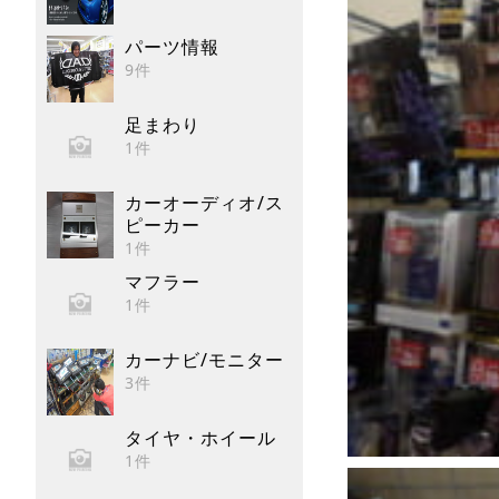
パーツ情報
9件
足まわり
1件
カーオーディオ/ス
ピーカー
1件
マフラー
1件
カーナビ/モニター
3件
タイヤ・ホイール
1件