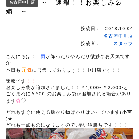
～ 速報！！お楽しみ袋
名古屋中川店
編 ～
投稿日：
2018.10.04
名古屋中川店
投稿者：
スタッフ
こんにちは！！
雨
が降ったりやんだり微妙なお天気です
が…
元
本日も
気
に営業しております！！中川店です！！
速報です
！！！！
お楽しみ袋が追加されました！！￥1,000- ￥2,000-と
ごくまれに￥500-のお楽しみ袋が追加される場合があり
✿
♡
ます
どれもすぐに使える助かり物ばかりはいっています(
小声
)★
どれも一点ものになりますので､早い物勝ちです！！！