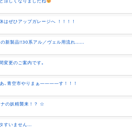
と涼しくなりましたね
休はぜひアップガレージへ ！！！！
ntiの新製品!!30系アル／ヴェル用流れ......
間変更のご案内です｡
､あ､青空市やりまぁ――――す！！！
ナナの妖精襲来！？ ☆
タすいません...