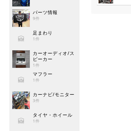
パーツ情報
9件
足まわり
1件
カーオーディオ/ス
ピーカー
1件
マフラー
1件
カーナビ/モニター
3件
タイヤ・ホイール
1件