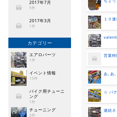
ちょっ
2017年7月
5件
１０連
2017年3月
1件
vale
カテゴリー
エアロパーツ
営業時
1件
イベント情報
あ､あ
15件
バイク用チューニ
☆ バ
ング
1件
チューニング
連続ネ
2件