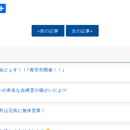
ook
tter
mail
Share
«前の記事
次の記事»
知どぇす！！｢青空市開催！！｣
 かの有名な自縛霊の猫がいたよ!!!
月は元気に無休営業！