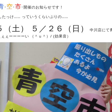
青
空
市
･
･
･開催のお知らせです！
したっけ…… っていうくらいぶりの……
５（土） ５／２６（日）
中川店にて
ぇぇぇーーーーい （＾ｕ＾）/ (効果音）