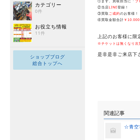
①まず、買取担当に「
ブ
カテゴリー
②当店
LINE
登録！
0件
③買取
ご成約
のお客様！
④買取金額合計
￥10.000
お役立ち情報
11件
上記のお客様に限
※チケットは無くなり次第
是非是非ご来店下さ
ショップブログ
総合トップへ
関連記事
☆青空