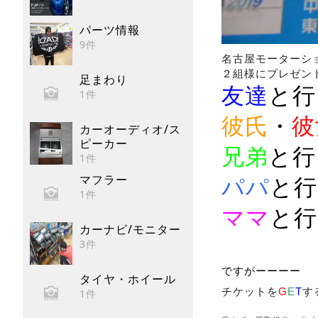
パーツ情報
9件
名古屋モーターシ
２組様にプレゼントし
足まわり
友達
と行
1件
彼氏
・
彼
カーオーディオ/ス
ピーカー
兄弟
と行
1件
マフラー
パパ
と行
1件
ママ
と行
カーナビ/モニター
3件
ですがーーーー
タイヤ・ホイール
チケットを
G
E
T
す
1件