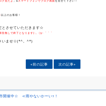
ログ見たよ
」&
スマートフォンでブログ画面
を見せて下さい！
-
以上のお客様！
定とさせていただきます☆
告無しで終了となります(-。-)y-゜゜゜
いませ☆(*^。^*)
«前の記事
次の記事»
市開催中☆ ≪雨やないかーいｯ！