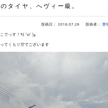
のタイヤ、へヴィー級。
投稿日：
2018.07.28
投稿者：
豊
こんちゃす！たけこでっす！٩( ‘ω’ )و
って
くもり空
でございます