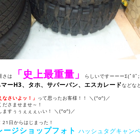
「史上最重量」
重さは
らしいですーーーΣ(ﾟﾛﾟ;
ハマーH3、タホ、サバーバン、エスカレード
などな
えなさいよッ！」
って思ったお客様！！ ＼(^o^)／
くださませませ～！
ますぅぅぇぇぇぃい！ ＼(^o^)／
！21日からはじまった！
レージショップフォト
ハッシュタグキャン