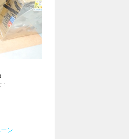
)
ど！
ペーン