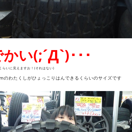
い(;´Д`)･･･
くらいに見えますお！(それはない)
8cmのわたくしがひょっこりはんできるくらいのサイズです