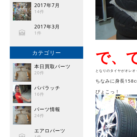
2017年7月
14件
2017年3月
1件
で、でか
カテゴリー
本日買取パーツ
となりのタイヤがオレオ
20件
ちなみに身長15
パパラッチ
ぴょこっ！
16件
パーツ情報
24件
エアロパーツ
1件