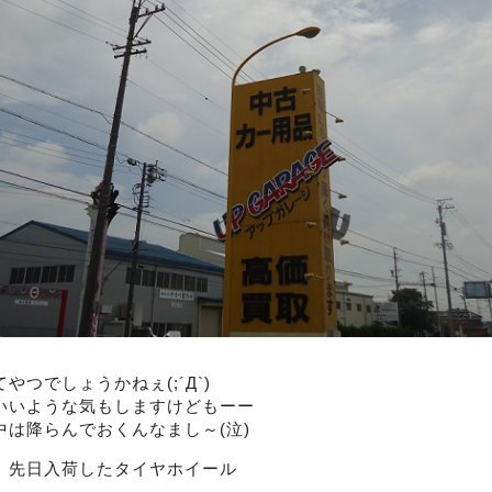
やつでしょうかねぇ(;´Д`)
いいような気もしますけどもーー
中は降らんでおくんなまし～(泣)
、先日入荷したタイヤホイール