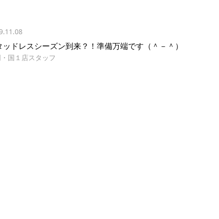
9.11.08
タッドレスシーズン到来？！準備万端です（＾－＾）
明・国１店スタッフ