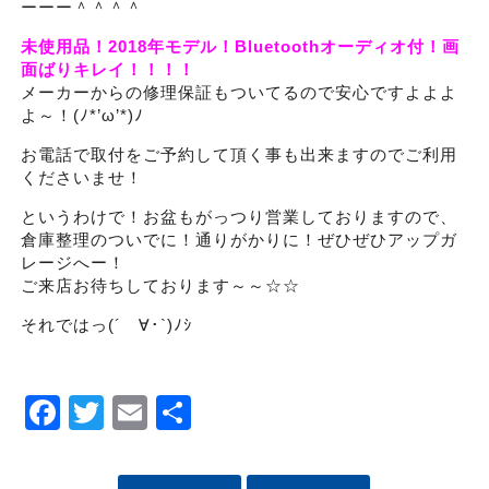
ーーー＾＾＾＾
未使用品！2018年モデル！Bluetoothオーディオ付！画
面ばりキレイ！！！！
メーカーからの修理保証もついてるので安心ですよよよ
よ～！(ﾉ*’ω’*)ﾉ
お電話で取付をご予約して頂く事も出来ますのでご利用
くださいませ！
というわけで！お盆もがっつり営業しておりますので、
倉庫整理のついでに！通りがかりに！ぜひぜひアップガ
レージへー！
ご来店お待ちしております～～☆☆
それではっ(´ゝ∀･`)ﾉｼ
Facebook
Twitter
Email
Share