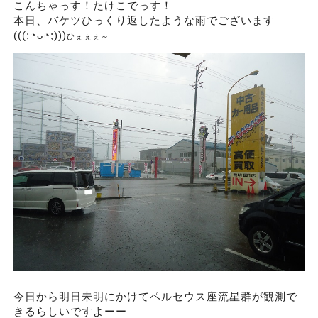
こんちゃっす！たけこでっす！
本日、バケツひっくり返したような雨でございます
(((;◔ᴗ◔;)))
ひぇぇぇ～
今日から明日未明にかけてペルセウス座流星群が観測で
きるらしいですよーー