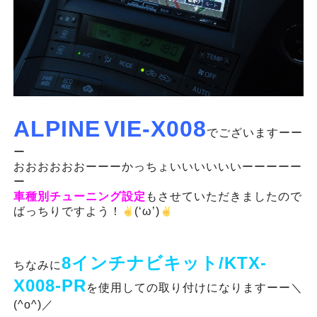
ALPINE
VIE-X008
でございますーー
ー
おおおおおおーーーかっちょいいいいいいーーーーー
ー
車種別チューニング設定
もさせていただきましたので
ばっちりですよう！
(‘ω’)
8インチナビキット/KTX-
ちなみに
X008-PR
を使用しての取り付けになりますーー＼
(^o^)／