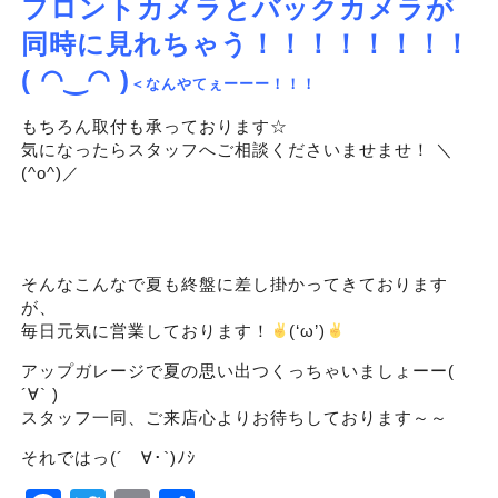
フロントカメラとバックカメラが
同時に見れちゃう！！！！！！！！
( ◠‿◠ )
＜なんやてぇーーー！！！
もちろん取付も承っております☆
気になったらスタッフへご相談くださいませませ！ ＼
(^o^)／
そんなこんなで夏も終盤に差し掛かってきております
が、
毎日元気に営業しております！
(‘ω’)
アップガレージで夏の思い出つくっちゃいましょーー(
´∀` )
スタッフ一同、ご来店心よりお待ちしております～～
それではっ(´ゝ∀･`)ﾉｼ