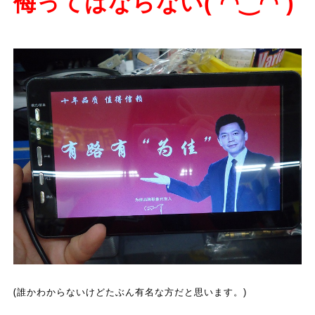
侮ってはならない
(
◠‿◠
)
(誰かわからな
いけどたぶん有名な方だと思います。)