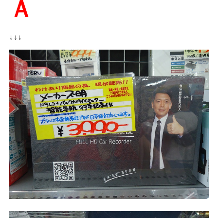
Ａ
↓↓↓