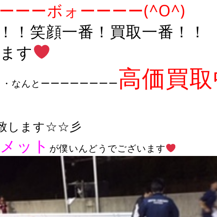
ーーーボォーーーー(^O^)
！！笑顔一番！買取一番！！
ます
高価買取
と・なんとーーーーーーーー
致します☆☆彡
メット
が僕いんどうでございます