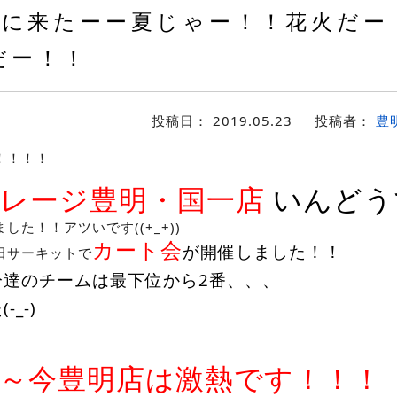
に来たーー夏じゃー！！花火だー
だー！！
投稿日：
2019.05.23
投稿者：
豊
！！！！
ガレージ豊明・国一店
いんどう
た！！アツいです((+_+))
カート会
が開催しました！！
田サーキットで
分達のチームは最下位から2番、、、
_-)
～今豊明店は激熱です！！！