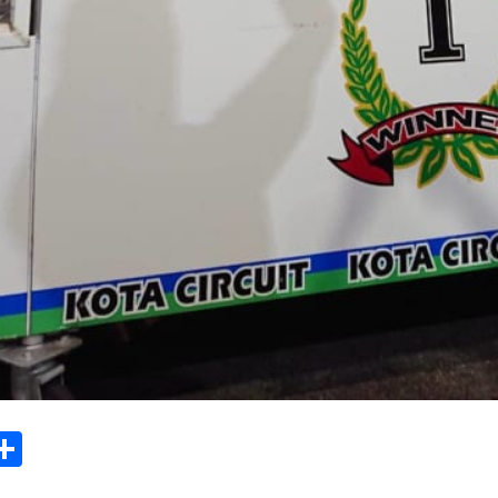
ook
tter
mail
Share