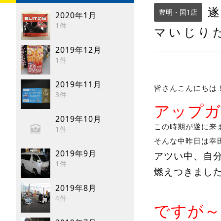
遂
豊明・国1店
2020年1月
1件
マいじり
2019年12月
1件
2019年11月
皆さんこんにちは
3件
アップ
2019年10月
この時期が遂に来まし
1件
そんな中昨日は幸
2019年9月
アツい中、自
1件
燃えつきました(-
2019年8月
4件
ですが～