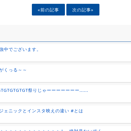
«前の記事
次の記事»
強中でございます。
がくっる～～
GTGTGTGTGT祭りじゃーーーーーーー......
ジェニックとインスタ映えの違い #とは
ぇぇぇぇぇぇぇぇぇぇぇぇぇ！ 絶対見ないでく......