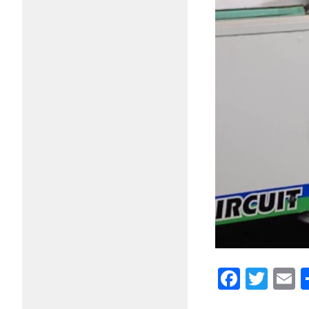
Faceb
Twi
E