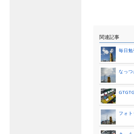
関連記事
毎日勉
なっつ
GTGT
フォト
きぃえ