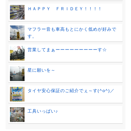
ＨＡＰＰＹ ＦＲＩＤＥＹ！！！！
マフラー音も車高もとにかく低めが好みで
す。
営業してまぁーーーーーーーーーす☆
星に願いを～
タイヤ安心保証のご紹介でぇ～す(^o^)／
工具いっぱい♪