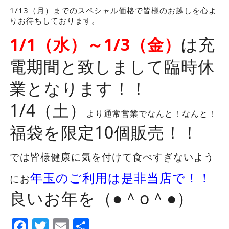
1/13（月）までのスペシャル価格で皆様のお越しを心よ
りお待ちしております。
1/1（水）～1/3（金）
は充
電期間と致しまして臨時休
業となります！！
1/4（土）
より通常営業でなんと！なんと！
福袋を限定10個販売！！
では皆様健康に気を付けて食べすぎないよう
年玉のご利用は是非当店で！！
にお
良いお年を（●＾o＾●）
Facebook
Twitter
Email
Share