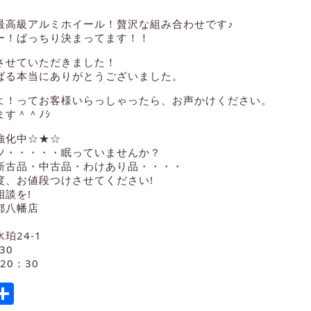
最高級アルミホイール！贅沢な組み合わせです♪
ー！ばっちり決まってます！！
させていただきました！
ばる本当にありがとうございました。
よ！ってお客様いらっしゃったら、お声かけください。
す＾＾ﾉｼ
強化中☆★☆
ツ・・・・・眠っていませんか？
新古品・中古品・わけあり品・・・・
度、お値段つけさせてください!
談を!
都八幡店
珀24-1
30
20：30
ook
tter
mail
Share