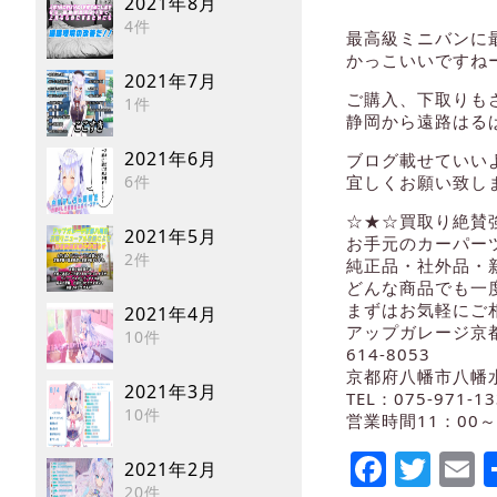
2021年8月
4件
最高級ミニバンに
かっこいいですね
2021年7月
ご購入、下取りも
1件
静岡から遠路はる
2021年6月
ブログ載せていい
6件
宜しくお願い致しま
☆★☆買取り絶賛
2021年5月
お手元のカーパー
2件
純正品・社外品・
どんな商品でも一
まずはお気軽にご相
2021年4月
アップガレージ京
10件
614-8053
京都府八幡市八幡水
2021年3月
TEL：075-971-13
10件
営業時間11：00～
Faceb
Twi
E
2021年2月
20件