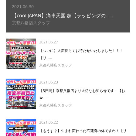
2021.06.30
【cool JAPAN】痛車天国 超【ラッピングの......
京都八幡店スタッフ
2021.06.27
【ついに】大変長らくお待たせいたしました！！！
【リ......
京都八幡店スタッフ
2021.06.23
【3日間】京都八幡店より大切なお知らせです！【お
や......
京都八幡店スタッフ
2021.06.22
【もうすぐ】生まれ変わった不死身の体ですわ！【リ