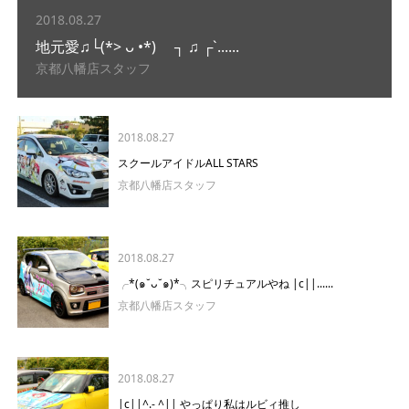
2018.08.27
地元愛♫└(*> ᴗ •*)ゞ ┐ ♫ ┌`......
京都八幡店スタッフ
2018.08.27
スクールアイドルALL STARS
京都八幡店スタッフ
2018.08.27
╭*(๑˘ᴗ˘๑)*╮スピリチュアルやね |c||......
京都八幡店スタッフ
2018.08.27
|c||^.- ^|| やっぱり私はルビィ推し