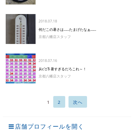
2018.07.18
何だこの暑さは……たまげたなぁ……
京都八幡店スタッフ
2018.07.16
从c`□´§ 暑すぎるだろこれ～！
京都八幡店スタッフ
1
2
次へ
店舗プロフィールを開く