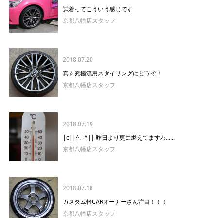
試着ってこういう感じです
京都八幡店スタッフ
2018.07.20
真☆究極流用スタイリングにどうぞ！
京都八幡店スタッフ
2018.07.19
|c||^.- ^|| 昨日より更に燃えてますわ......
京都八幡店スタッフ
2018.07.18
カスタム軽CARオーナーさん注目！！！
京都八幡店スタッフ