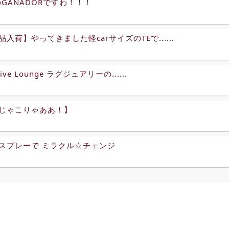
RのGANADORですわ！！！
入荷】やってきました軽carサイズのTEで......
tive Lounge ラグジュアリーの......
じゃこりゃああ！】
スプレーで ミラクル☆チェンジ