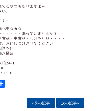
れてるやつもありますよ～
さい。
ます♪
強化中☆★☆
ツ・・・・・眠っていませんか？
新古品・中古品・わけあり品・・・・
度、お値段つけさせてください!
談を!
都八幡店
珀24-1
30
20：30
ook
tter
mail
Share
«前の記事
次の記事»