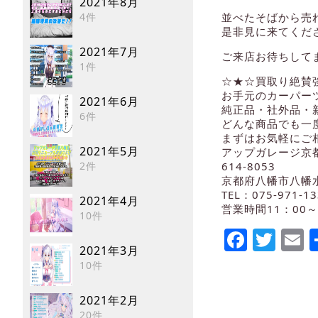
2021年8月
4件
並べたそばから売
是非見に来てくだ
2021年7月
ご来店お待ちして
1件
☆★☆買取り絶賛
お手元のカーパー
2021年6月
純正品・社外品・
6件
どんな商品でも一
まずはお気軽にご相
2021年5月
アップガレージ京
2件
614-8053
京都府八幡市八幡水
TEL：075-971-13
2021年4月
営業時間11：00～
10件
Faceb
Twi
E
2021年3月
10件
2021年2月
20件