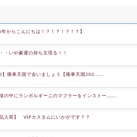
96年からこんにちは！？！？！？！？】
・・いや豪運の持ち主現る！！
O】痛車天国で会いましょう【痛車天国202......
様の中にランボルギーニのマフラーをインストー......
品入荷】 VIPカスタムにいかがです？？