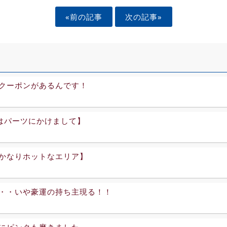
«前の記事
次の記事»
クーポンがあるんです！
2はパーツにかけまして】
かなりホットなエリア】
・・いや豪運の持ち主現る！！
にピンクも磨きました。