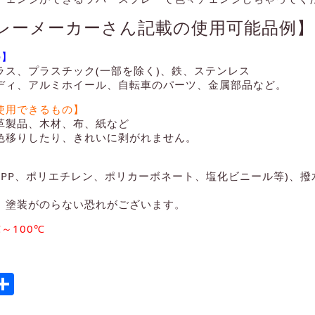
レーメーカーさん記載の使用可能品例】
の】
ラス、プラスチック(一部を除く)、鉄、ステンレス
ディ、アルミホイール、自転車のパーツ、金属部品など。
使用できるもの】
革製品、木材、布、紙など
色移りしたり、きれいに剥がれません。
】
、PP、ポリエチレン、ポリカーボネート、塩化ビニール等)、
、塗装がのらない恐れがございます。
℃～100℃
ook
tter
mail
Share