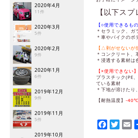
2020年4月
【以下スプ
11件
【○使用できるも
2020年3月
＊セラミック、ガ
5件
＊車やバイクのボ
【△剥がせないが
2020年2月
＊コンクリート、
9件
＊浸透する素材は
2020年1月
【×使用できない
6件
プラスチック(PE
ている素材
＊下地が溶けたり
2019年12月
9件
【耐熱温度】
-40
2019年11月
5件
Faceb
Twi
E
2019年10月