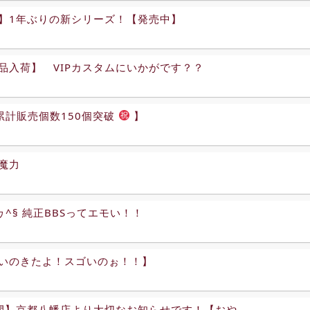
】1年ぶりの新シリーズ！【発売中】
品入荷】 VIPカスタムにいかがです？？
累計販売個数150個突破
】
魔力
^ヮ^§ 純正BBSってエモい！！
いのきたよ！スゴいのぉ！！】
間】京都八幡店より大切なお知らせです！【おや......