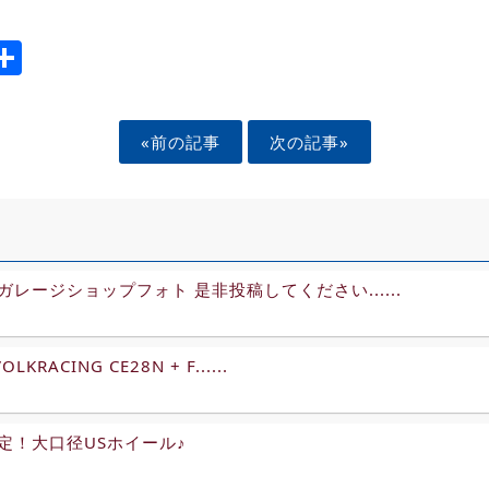
ook
tter
mail
Share
«前の記事
次の記事»
ガレージショップフォト 是非投稿してください......
OLKRACING CE28N + F......
定！大口径USホイール♪