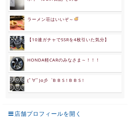
ラーメン荘はいいぞ～
【10連ガチャでSSRを4枚引いた気分】
HONDA軽CARのみなさま～！！！
(ﾟ∀ﾟ)o彡゜B B S ! B B S !
店舗プロフィールを開く