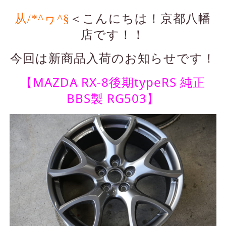
从/*^ヮ^§
＜こんにちは！京都八幡
店です！！
今回は新商品入荷のお知らせです！
【MAZDA RX-8後期typeRS 純正
BBS製 RG503】