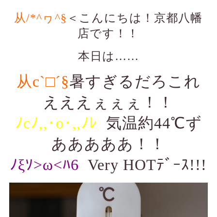
从/*^ヮ^§
＜こんにちは！京都八幡
店です！！
本日は……
从c`□´§
暑すぎるだろこれ
えええぇぇぇ！！
ﾉcﾉ,,･o･,,ﾉﾚ
気温約44℃ず
あああああ！！
ﾉξｿ>ω<ﾊ6
Very HOTﾃﾞｰｽ!!!