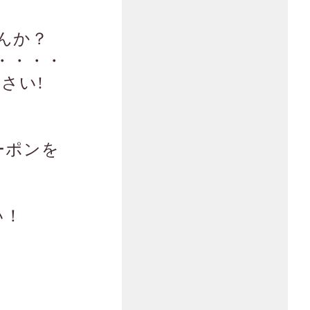
んか？
・・・・
さい!
ーポンを
い！