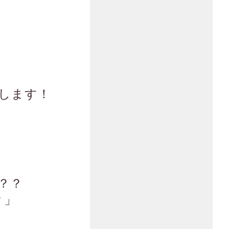
します！
？？
？」