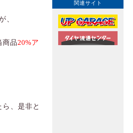
関連サイト
が、
）
当商品
20%ア
！
たら、是非と