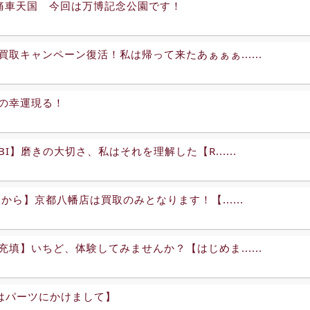
O痛車天国 今回は万博記念公園です！
買取キャンペーン復活！私は帰って来たあぁぁぁ......
の幸運現る！
BI】磨きの大切さ、私はそれを理解した【R......
10から】京都八幡店は買取のみとなります！【......
充填】いちど、体験してみませんか？【はじめま......
2はパーツにかけまして】