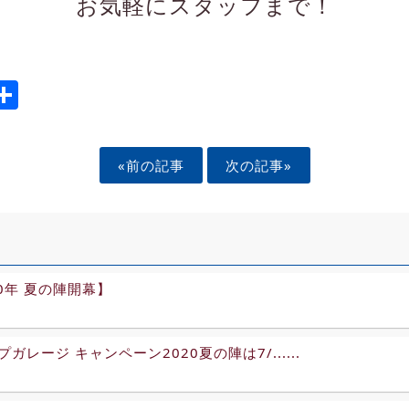
お気軽にスタッフまで！
ook
tter
mail
Share
«前の記事
次の記事»
20年 夏の陣開幕】
ガレージ キャンペーン2020夏の陣は7/......