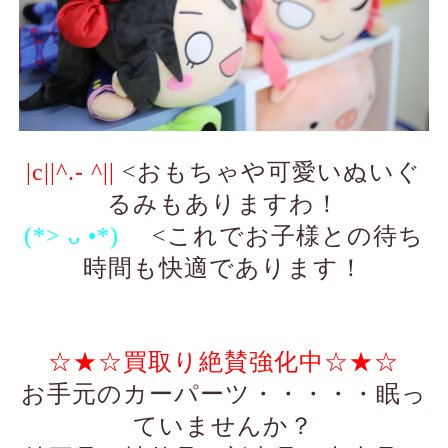
|c||^.- ^||
<おもちゃや可愛いぬいぐ
るみもありますわ！
(*> ᴗ •*)ゞ
<これでお子様との待ち
時間も快適であります！
☆★☆買取り絶賛強化中☆★☆
お手元のカーパーツ・・・・・眠っ
ていませんか？