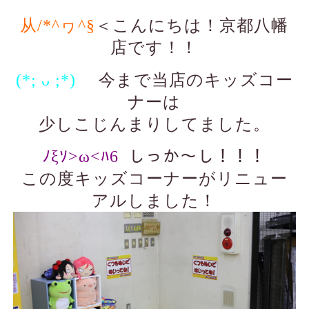
从/*^ヮ^§
＜こんにちは！京都八幡
店です！！
(*; ᴗ ;*)ゞ
今まで当店のキッズコー
ナーは
少しこじんまりしてました。
ﾉξｿ>ω<ﾊ6
しっか～し！！！
この度キッズコーナーがリニュー
アルしました！